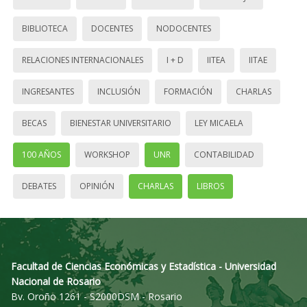
BIBLIOTECA
DOCENTES
NODOCENTES
RELACIONES INTERNACIONALES
I + D
IITEA
IITAE
INGRESANTES
INCLUSIÓN
FORMACIÓN
CHARLAS
BECAS
BIENESTAR UNIVERSITARIO
LEY MICAELA
100 AÑOS
WORKSHOP
UNR
CONTABILIDAD
DEBATES
OPINIÓN
CHARLAS
LIBROS
Facultad de Ciencias Económicas y Estadística - Universidad
Nacional de Rosario
Bv. Oroño 1261 - S2000DSM - Rosario