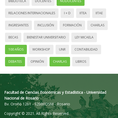
BIBLIOTECA
DOCENTES
NODOCENTES
RELACIONES INTERNACIONALES
I + D
IITEA
IITAE
INGRESANTES
INCLUSIÓN
FORMACIÓN
CHARLAS
BECAS
BIENESTAR UNIVERSITARIO
LEY MICAELA
100 AÑOS
WORKSHOP
UNR
CONTABILIDAD
DEBATES
OPINIÓN
CHARLAS
LIBROS
Facultad de Ciencias Económicas y Estadística - Universidad
Nacional de Rosario
Bv. Oroño 1261 - S2000DSM - Rosario
Copyright © 2021. All Rights Reserved.