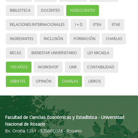
BIBLIOTECA
DOCENTES
NODOCENTES
RELACIONES INTERNACIONALES
I + D
IITEA
IITAE
INGRESANTES
INCLUSIÓN
FORMACIÓN
CHARLAS
BECAS
BIENESTAR UNIVERSITARIO
LEY MICAELA
100 AÑOS
WORKSHOP
UNR
CONTABILIDAD
DEBATES
OPINIÓN
CHARLAS
LIBROS
Facultad de Ciencias Económicas y Estadística - Universidad
Nacional de Rosario
Bv. Oroño 1261 - S2000DSM - Rosario