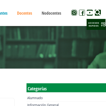
antes
Docentes
Nodocentes
ACCESOS
RAPIDOS
Categorías
Alumnado
Información General