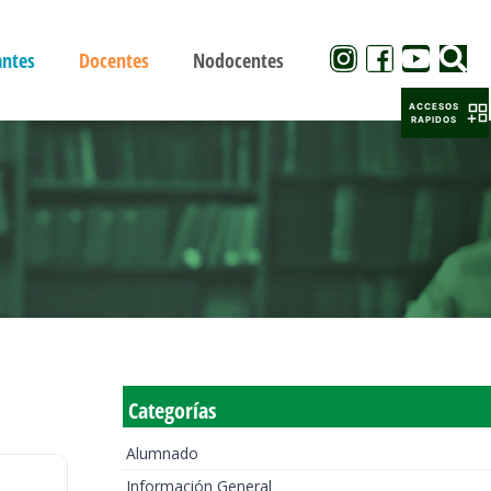
antes
Docentes
Nodocentes
ACCESOS
RAPIDOS
Categorías
Alumnado
Información General