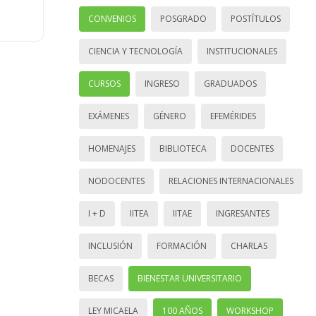
CONVENIOS
POSGRADO
POSTÍTULOS
CIENCIA Y TECNOLOGÍA
INSTITUCIONALES
CURSOS
INGRESO
GRADUADOS
EXÁMENES
GÉNERO
EFEMÉRIDES
HOMENAJES
BIBLIOTECA
DOCENTES
NODOCENTES
RELACIONES INTERNACIONALES
I + D
IITEA
IITAE
INGRESANTES
INCLUSIÓN
FORMACIÓN
CHARLAS
BECAS
BIENESTAR UNIVERSITARIO
LEY MICAELA
100 AÑOS
WORKSHOP