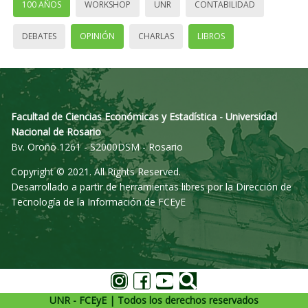
100 AÑOS
WORKSHOP
UNR
CONTABILIDAD
DEBATES
OPINIÓN
CHARLAS
LIBROS
Facultad de Ciencias Económicas y Estadística - Universidad
Nacional de Rosario
Bv. Oroño 1261 - S2000DSM - Rosario
Copyright © 2021. All Rights Reserved.
Desarrollado a partir de herramientas libres por la Dirección de
Tecnología de la Información de FCEyE
UNR - FCEyE | Todos los derechos reservados