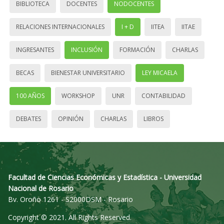
BIBLIOTECA
DOCENTES
NODOCENTES
RELACIONES INTERNACIONALES
I + D
IITEA
IITAE
INGRESANTES
INCLUSIÓN
FORMACIÓN
CHARLAS
BECAS
BIENESTAR UNIVERSITARIO
LEY MICAELA
100 AÑOS
WORKSHOP
UNR
CONTABILIDAD
DEBATES
OPINIÓN
CHARLAS
LIBROS
Facultad de Ciencias Económicas y Estadística - Universidad
Nacional de Rosario
Bv. Oroño 1261 - S2000DSM - Rosario
Copyright © 2021. All Rights Reserved.