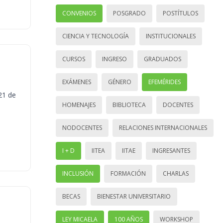
CONVENIOS
POSGRADO
POSTÍTULOS
CIENCIA Y TECNOLOGÍA
INSTITUCIONALES
CURSOS
INGRESO
GRADUADOS
EXÁMENES
GÉNERO
EFEMÉRIDES
21 de
HOMENAJES
BIBLIOTECA
DOCENTES
NODOCENTES
RELACIONES INTERNACIONALES
I + D
IITEA
IITAE
INGRESANTES
INCLUSIÓN
FORMACIÓN
CHARLAS
BECAS
BIENESTAR UNIVERSITARIO
LEY MICAELA
100 AÑOS
WORKSHOP