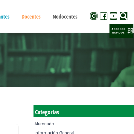
antes
Docentes
Nodocentes
ACCESOS
RAPIDOS
Categorías
Alumnado
Información General