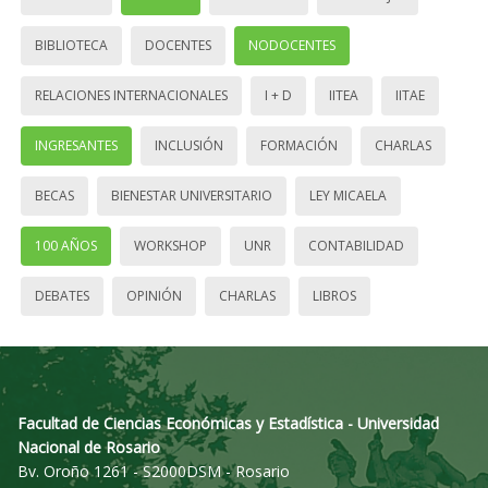
BIBLIOTECA
DOCENTES
NODOCENTES
RELACIONES INTERNACIONALES
I + D
IITEA
IITAE
INGRESANTES
INCLUSIÓN
FORMACIÓN
CHARLAS
BECAS
BIENESTAR UNIVERSITARIO
LEY MICAELA
100 AÑOS
WORKSHOP
UNR
CONTABILIDAD
DEBATES
OPINIÓN
CHARLAS
LIBROS
Facultad de Ciencias Económicas y Estadística - Universidad
Nacional de Rosario
Bv. Oroño 1261 - S2000DSM - Rosario