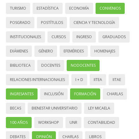
TURISMO
ESTADÍSTICA
ECONOMÍA
CONVENIOS
POSGRADO
POSTÍTULOS
CIENCIA Y TECNOLOGÍA
INSTITUCIONALES
CURSOS
INGRESO
GRADUADOS
EXÁMENES
GÉNERO
EFEMÉRIDES
HOMENAJES
BIBLIOTECA
DOCENTES
NODOCENTES
RELACIONES INTERNACIONALES
I + D
IITEA
IITAE
INGRESANTES
INCLUSIÓN
FORMACIÓN
CHARLAS
BECAS
BIENESTAR UNIVERSITARIO
LEY MICAELA
100 AÑOS
WORKSHOP
UNR
CONTABILIDAD
DEBATES
OPINIÓN
CHARLAS
LIBROS