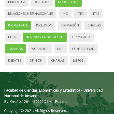
BIBLIOTECA
DOCENTES
NODOCENTES
RELACIONES INTERNACIONALES
I + D
IITEA
IITAE
INGRESANTES
INCLUSIÓN
FORMACIÓN
CHARLAS
BECAS
BIENESTAR UNIVERSITARIO
LEY MICAELA
100 AÑOS
WORKSHOP
UNR
CONTABILIDAD
DEBATES
OPINIÓN
CHARLAS
LIBROS
Facultad de Ciencias Económicas y Estadística - Universidad
Nacional de Rosario
Bv. Oroño 1261 - S2000DSM - Rosario
Copyright © 2021. All Rights Reserved.