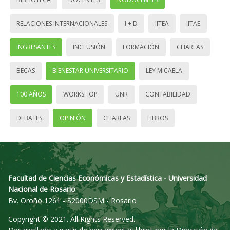
RELACIONES INTERNACIONALES
I + D
IITEA
IITAE
INGRESANTES
INCLUSIÓN
FORMACIÓN
CHARLAS
BECAS
BIENESTAR UNIVERSITARIO
LEY MICAELA
100 AÑOS
WORKSHOP
UNR
CONTABILIDAD
DEBATES
OPINIÓN
CHARLAS
LIBROS
Facultad de Ciencias Económicas y Estadística - Universidad
Nacional de Rosario
Bv. Oroño 1261 - S2000DSM - Rosario
Copyright © 2021. All Rights Reserved.