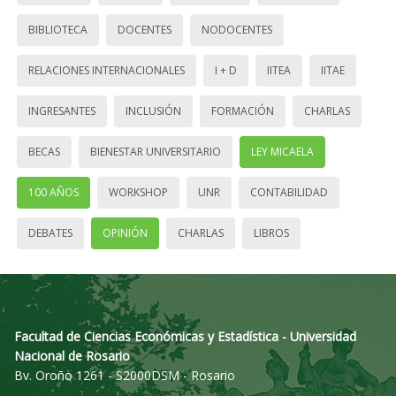
BIBLIOTECA
DOCENTES
NODOCENTES
RELACIONES INTERNACIONALES
I + D
IITEA
IITAE
INGRESANTES
INCLUSIÓN
FORMACIÓN
CHARLAS
BECAS
BIENESTAR UNIVERSITARIO
LEY MICAELA
100 AÑOS
WORKSHOP
UNR
CONTABILIDAD
DEBATES
OPINIÓN
CHARLAS
LIBROS
Facultad de Ciencias Económicas y Estadística - Universidad
Nacional de Rosario
Bv. Oroño 1261 - S2000DSM - Rosario