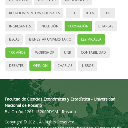
RELACIONES INTERNACIONALES
I + D
IITEA
IITAE
INGRESANTES
INCLUSIÓN
FORMACIÓN
CHARLAS
BECAS
BIENESTAR UNIVERSITARIO
LEY MICAELA
100 AÑOS
WORKSHOP
UNR
CONTABILIDAD
DEBATES
OPINIÓN
CHARLAS
LIBROS
Facultad de Ciencias Económicas y Estadística - Universidad
Nacional de Rosario
Bv. Oroño 1261 - S2000DSM - Rosario
Copyright © 2021. All Rights Reserved.