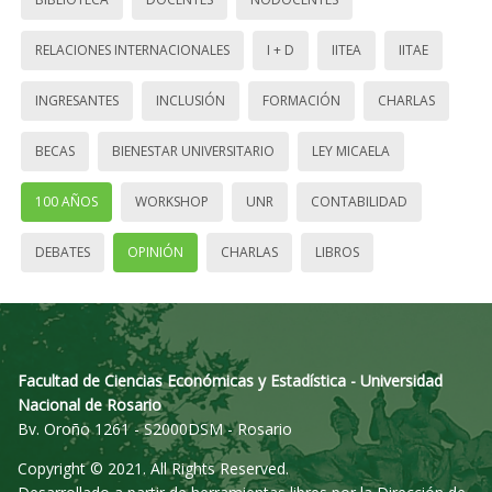
RELACIONES INTERNACIONALES
I + D
IITEA
IITAE
INGRESANTES
INCLUSIÓN
FORMACIÓN
CHARLAS
BECAS
BIENESTAR UNIVERSITARIO
LEY MICAELA
100 AÑOS
WORKSHOP
UNR
CONTABILIDAD
DEBATES
OPINIÓN
CHARLAS
LIBROS
Facultad de Ciencias Económicas y Estadística - Universidad
Nacional de Rosario
Bv. Oroño 1261 - S2000DSM - Rosario
Copyright © 2021. All Rights Reserved.