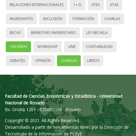
RELACIONES INTERNACIONALES
I + D
IITEA
IITAE
INGRESANTES
INCLUSIÓN
FORMACIÓN
CHARLAS
BECAS
BIENESTAR UNIVERSITARIO
LEY MICAELA
100 AÑOS
WORKSHOP
UNR
CONTABILIDAD
DEBATES
OPINIÓN
CHARLAS
LIBROS
Facultad de Ciencias Económicas y Estadística - Universidad
Nacional de Rosario
Bv. Oroño 1261 - S2000DSM - Rosario
Copyright © 2021. All Rights Reserved.
Desarrollado a partir de herramientas libres por la Dirección de
Tecnología de la Información de FCEyE