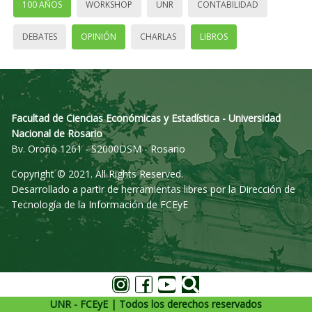
100 AÑOS
WORKSHOP
UNR
CONTABILIDAD
DEBATES
OPINIÓN
CHARLAS
LIBROS
Facultad de Ciencias Económicas y Estadística - Universidad
Nacional de Rosario
Bv. Oroño 1261 - S2000DSM - Rosario
Copyright © 2021. All Rights Reserved.
Desarrollado a partir de herramientas libres por la Dirección de
Tecnología de la Información de FCEyE
UNR - FCEyE | Todos los derechos reservados