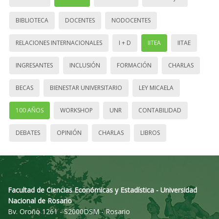
BIBLIOTECA
DOCENTES
NODOCENTES
RELACIONES INTERNACIONALES
I + D
IITEA
IITAE
INGRESANTES
INCLUSIÓN
FORMACIÓN
CHARLAS
BECAS
BIENESTAR UNIVERSITARIO
LEY MICAELA
100 AÑOS
WORKSHOP
UNR
CONTABILIDAD
DEBATES
OPINIÓN
CHARLAS
LIBROS
Facultad de Ciencias Económicas y Estadística - Universidad
Nacional de Rosario
Bv. Oroño 1261 - S2000DSM - Rosario