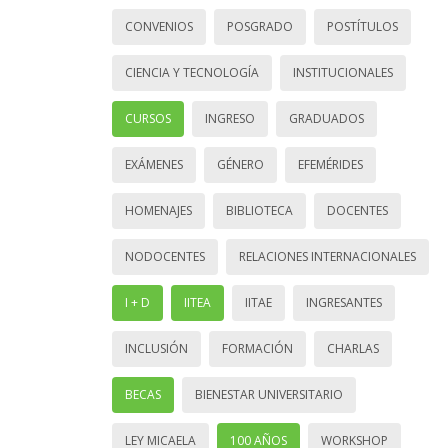
CONVENIOS
POSGRADO
POSTÍTULOS
CIENCIA Y TECNOLOGÍA
INSTITUCIONALES
CURSOS
INGRESO
GRADUADOS
EXÁMENES
GÉNERO
EFEMÉRIDES
HOMENAJES
BIBLIOTECA
DOCENTES
NODOCENTES
RELACIONES INTERNACIONALES
I + D
IITEA
IITAE
INGRESANTES
INCLUSIÓN
FORMACIÓN
CHARLAS
BECAS
BIENESTAR UNIVERSITARIO
LEY MICAELA
100 AÑOS
WORKSHOP