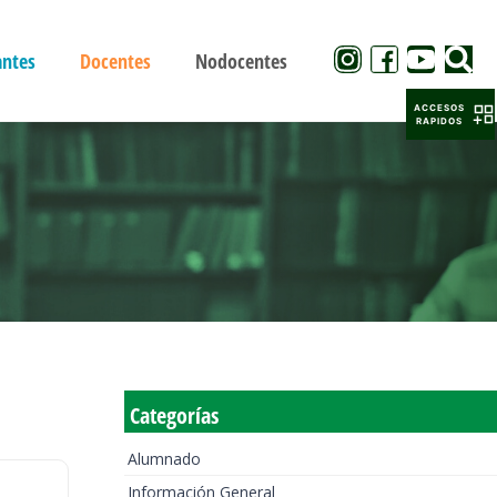
antes
Docentes
Nodocentes
ACCESOS
RAPIDOS
Categorías
Alumnado
Información General