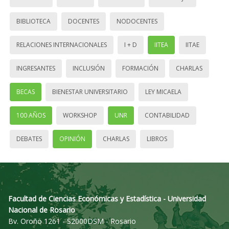
BIBLIOTECA
DOCENTES
NODOCENTES
RELACIONES INTERNACIONALES
I + D
IITEA
IITAE
INGRESANTES
INCLUSIÓN
FORMACIÓN
CHARLAS
BECAS
BIENESTAR UNIVERSITARIO
LEY MICAELA
100 AÑOS
WORKSHOP
UNR
CONTABILIDAD
DEBATES
OPINIÓN
CHARLAS
LIBROS
Facultad de Ciencias Económicas y Estadística - Universidad
Nacional de Rosario
Bv. Oroño 1261 - S2000DSM - Rosario