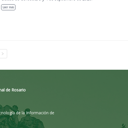
Leer más
nal de Rosario
ecnología de la Información de