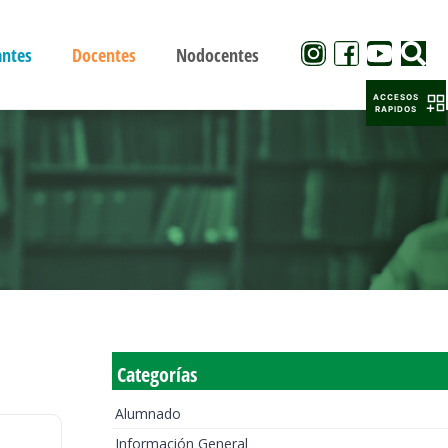
antes
Docentes
Nodocentes
ACCESOS
RAPIDOS
Categorías
Alumnado
Información General