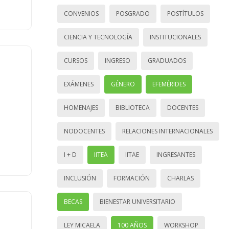
CONVENIOS
POSGRADO
POSTÍTULOS
CIENCIA Y TECNOLOGÍA
INSTITUCIONALES
CURSOS
INGRESO
GRADUADOS
EXÁMENES
GÉNERO
EFEMÉRIDES
HOMENAJES
BIBLIOTECA
DOCENTES
NODOCENTES
RELACIONES INTERNACIONALES
I + D
IITEA
IITAE
INGRESANTES
INCLUSIÓN
FORMACIÓN
CHARLAS
BECAS
BIENESTAR UNIVERSITARIO
LEY MICAELA
100 AÑOS
WORKSHOP