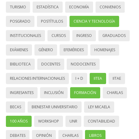
TURISMO
ESTADÍSTICA
ECONOMÍA
CONVENIOS
POSGRADO
POSTÍTULOS
CIENCIA Y TECNOLOGÍA
INSTITUCIONALES
CURSOS
INGRESO
GRADUADOS
EXÁMENES
GÉNERO
EFEMÉRIDES
HOMENAJES
BIBLIOTECA
DOCENTES
NODOCENTES
RELACIONES INTERNACIONALES
I + D
IITEA
IITAE
INGRESANTES
INCLUSIÓN
FORMACIÓN
CHARLAS
BECAS
BIENESTAR UNIVERSITARIO
LEY MICAELA
100 AÑOS
WORKSHOP
UNR
CONTABILIDAD
DEBATES
OPINIÓN
CHARLAS
LIBROS