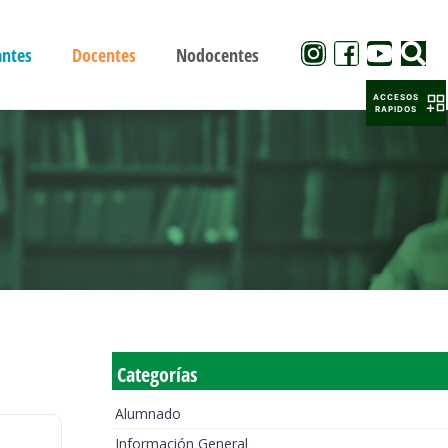
antes
Docentes
Nodocentes
ACCESOS
RAPIDOS
Categorías
Alumnado
Información General