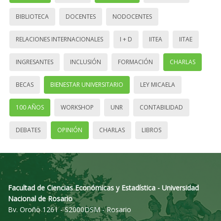
BIBLIOTECA
DOCENTES
NODOCENTES
RELACIONES INTERNACIONALES
I + D
IITEA
IITAE
INGRESANTES
INCLUSIÓN
FORMACIÓN
CHARLAS
BECAS
BIENESTAR UNIVERSITARIO
LEY MICAELA
100 AÑOS
WORKSHOP
UNR
CONTABILIDAD
DEBATES
OPINIÓN
CHARLAS
LIBROS
Facultad de Ciencias Económicas y Estadística - Universidad
Nacional de Rosario
Bv. Oroño 1261 - S2000DSM - Rosario