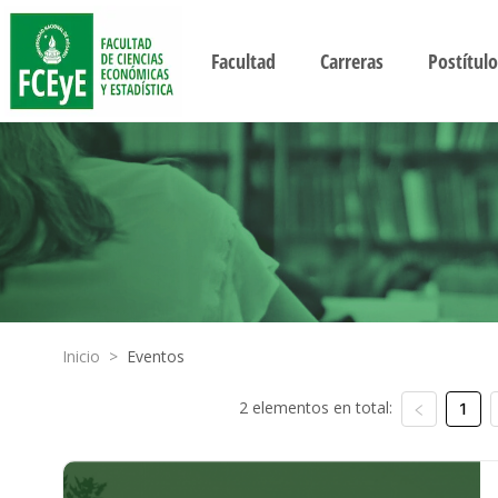
Facultad
Carreras
Postítulo
Inicio
>
Eventos
2 elementos en total:
1