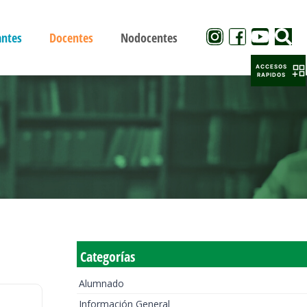
antes
Docentes
Nodocentes
ACCESOS
RAPIDOS
Categorías
Alumnado
Información General