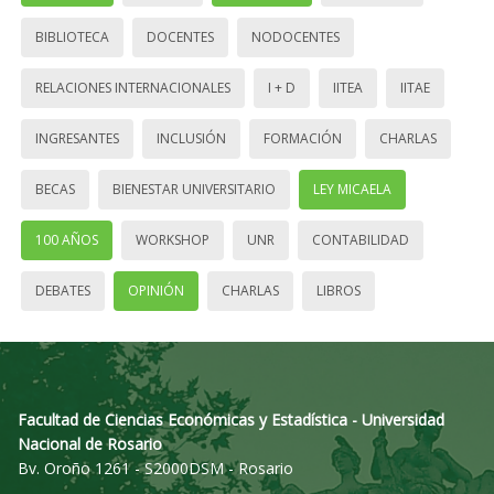
BIBLIOTECA
DOCENTES
NODOCENTES
RELACIONES INTERNACIONALES
I + D
IITEA
IITAE
INGRESANTES
INCLUSIÓN
FORMACIÓN
CHARLAS
BECAS
BIENESTAR UNIVERSITARIO
LEY MICAELA
100 AÑOS
WORKSHOP
UNR
CONTABILIDAD
DEBATES
OPINIÓN
CHARLAS
LIBROS
Facultad de Ciencias Económicas y Estadística - Universidad
Nacional de Rosario
Bv. Oroño 1261 - S2000DSM - Rosario