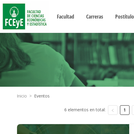
Facultad
Carreras
Postítulo
Inicio
>
Eventos
6 elementos en total:
1