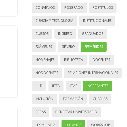
CONVENIOS
POSGRADO
POSTÍTULOS
CIENCIA Y TECNOLOGÍA
INSTITUCIONALES
CURSOS
INGRESO
GRADUADOS
EXÁMENES
GÉNERO
EFEMÉRIDES
HOMENAJES
BIBLIOTECA
DOCENTES
NODOCENTES
RELACIONES INTERNACIONALES
I + D
IITEA
IITAE
INGRESANTES
INCLUSIÓN
FORMACIÓN
CHARLAS
BECAS
BIENESTAR UNIVERSITARIO
LEY MICAELA
100 AÑOS
WORKSHOP