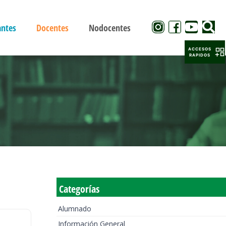
antes
Docentes
Nodocentes
ACCESOS
RAPIDOS
Categorías
Alumnado
Información General