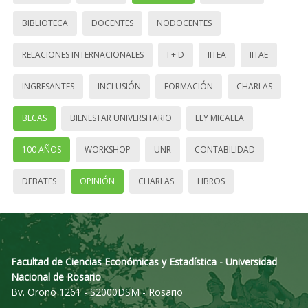
BIBLIOTECA
DOCENTES
NODOCENTES
RELACIONES INTERNACIONALES
I + D
IITEA
IITAE
INGRESANTES
INCLUSIÓN
FORMACIÓN
CHARLAS
BECAS
BIENESTAR UNIVERSITARIO
LEY MICAELA
100 AÑOS
WORKSHOP
UNR
CONTABILIDAD
DEBATES
OPINIÓN
CHARLAS
LIBROS
Facultad de Ciencias Económicas y Estadística - Universidad
Nacional de Rosario
Bv. Oroño 1261 - S2000DSM - Rosario