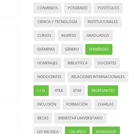
CONVENIOS
POSGRADO
POSTÍTULOS
CIENCIA Y TECNOLOGÍA
INSTITUCIONALES
CURSOS
INGRESO
GRADUADOS
EXÁMENES
GÉNERO
EFEMÉRIDES
HOMENAJES
BIBLIOTECA
DOCENTES
NODOCENTES
RELACIONES INTERNACIONALES
I + D
IITEA
IITAE
INGRESANTES
INCLUSIÓN
FORMACIÓN
CHARLAS
BECAS
BIENESTAR UNIVERSITARIO
LEY MICAELA
100 AÑOS
WORKSHOP