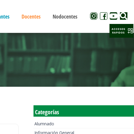
antes
Docentes
Nodocentes
ACCESOS
RAPIDOS
Categorías
Alumnado
Información General