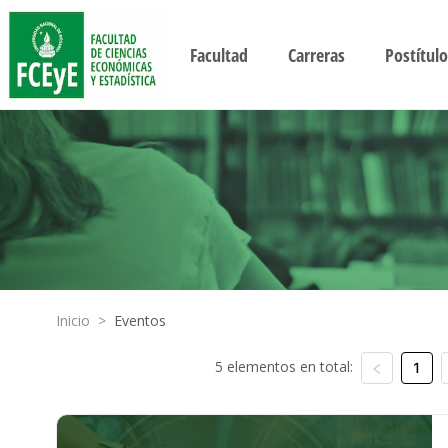
Facultad
Carreras
Postítulo
Inicio
>
Eventos
5 elementos en total:
1