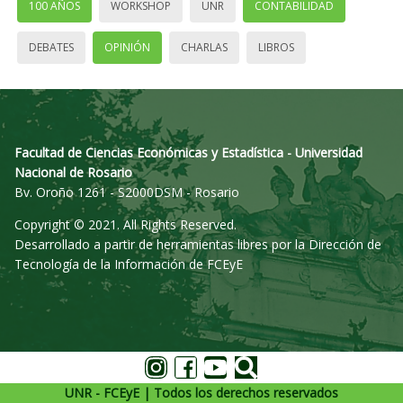
100 AÑOS
WORKSHOP
UNR
CONTABILIDAD
DEBATES
OPINIÓN
CHARLAS
LIBROS
Facultad de Ciencias Económicas y Estadística - Universidad
Nacional de Rosario
Bv. Oroño 1261 - S2000DSM - Rosario
Copyright © 2021. All Rights Reserved.
Desarrollado a partir de herramientas libres por la Dirección de
Tecnología de la Información de FCEyE
UNR - FCEyE | Todos los derechos reservados