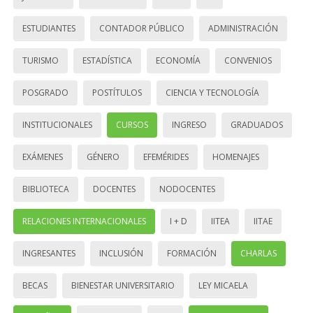
ESTUDIANTES
CONTADOR PÚBLICO
ADMINISTRACIÓN
TURISMO
ESTADÍSTICA
ECONOMÍA
CONVENIOS
POSGRADO
POSTÍTULOS
CIENCIA Y TECNOLOGÍA
INSTITUCIONALES
CURSOS
INGRESO
GRADUADOS
EXÁMENES
GÉNERO
EFEMÉRIDES
HOMENAJES
BIBLIOTECA
DOCENTES
NODOCENTES
RELACIONES INTERNACIONALES
I + D
IITEA
IITAE
INGRESANTES
INCLUSIÓN
FORMACIÓN
CHARLAS
BECAS
BIENESTAR UNIVERSITARIO
LEY MICAELA