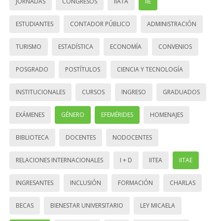
JORNADAS
CONGRESOS
IIATA
IIE
ESTUDIANTES
CONTADOR PÚBLICO
ADMINISTRACIÓN
TURISMO
ESTADÍSTICA
ECONOMÍA
CONVENIOS
POSGRADO
POSTÍTULOS
CIENCIA Y TECNOLOGÍA
INSTITUCIONALES
CURSOS
INGRESO
GRADUADOS
EXÁMENES
GÉNERO
EFEMÉRIDES
HOMENAJES
BIBLIOTECA
DOCENTES
NODOCENTES
RELACIONES INTERNACIONALES
I + D
IITEA
IITAE
INGRESANTES
INCLUSIÓN
FORMACIÓN
CHARLAS
BECAS
BIENESTAR UNIVERSITARIO
LEY MICAELA