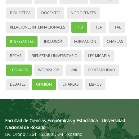
BIBLIOTECA
DOCENTES
NODOCENTES
RELACIONES INTERNACIONALES
I + D
IITEA
IITAE
INGRESANTES
INCLUSIÓN
FORMACIÓN
CHARLAS
BECAS
BIENESTAR UNIVERSITARIO
LEY MICAELA
100 AÑOS
WORKSHOP
UNR
CONTABILIDAD
DEBATES
OPINIÓN
CHARLAS
LIBROS
Facultad de Ciencias Económicas y Estadística - Universidad
Nacional de Rosario
Bv. Oroño 1261 - S2000DSM - Rosario