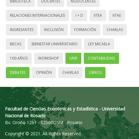
BIBLIOTECA
DOCENTES
NODOCENTES
RELACIONES INTERNACIONALES
I + D
IITEA
IITAE
INGRESANTES
INCLUSIÓN
FORMACIÓN
CHARLAS
BECAS
BIENESTAR UNIVERSITARIO
LEY MICAELA
100 AÑOS
WORKSHOP
UNR
CONTABILIDAD
DEBATES
OPINIÓN
CHARLAS
LIBROS
Facultad de Ciencias Económicas y Estadística - Universidad
Nacional de Rosario
Bv. Oroño 1261 - S2000DSM - Rosario
Copyright © 2021. All Rights Reserved.