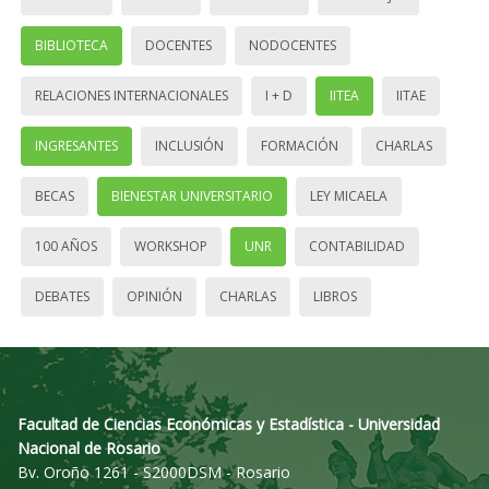
BIBLIOTECA
DOCENTES
NODOCENTES
RELACIONES INTERNACIONALES
I + D
IITEA
IITAE
INGRESANTES
INCLUSIÓN
FORMACIÓN
CHARLAS
BECAS
BIENESTAR UNIVERSITARIO
LEY MICAELA
100 AÑOS
WORKSHOP
UNR
CONTABILIDAD
DEBATES
OPINIÓN
CHARLAS
LIBROS
Facultad de Ciencias Económicas y Estadística - Universidad
Nacional de Rosario
Bv. Oroño 1261 - S2000DSM - Rosario