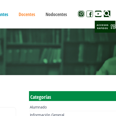
antes
Docentes
Nodocentes
ACCESOS
RAPIDOS
Categorías
Alumnado
Información General