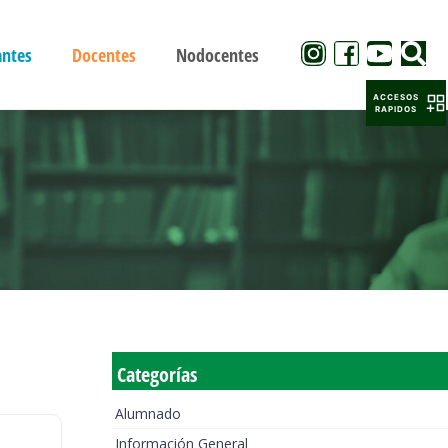
antes
Docentes
Nodocentes
ACCESOS
RAPIDOS
Categorías
Alumnado
Información General