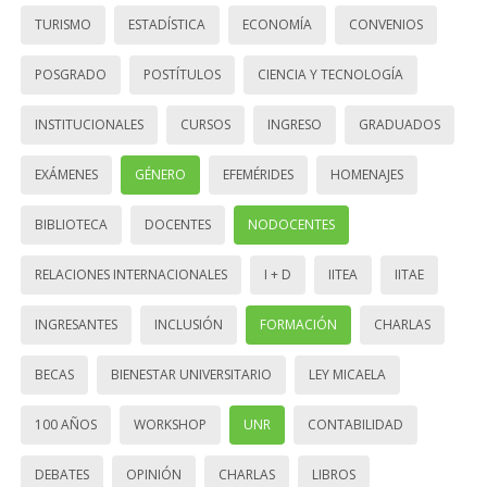
TURISMO
ESTADÍSTICA
ECONOMÍA
CONVENIOS
POSGRADO
POSTÍTULOS
CIENCIA Y TECNOLOGÍA
INSTITUCIONALES
CURSOS
INGRESO
GRADUADOS
EXÁMENES
GÉNERO
EFEMÉRIDES
HOMENAJES
BIBLIOTECA
DOCENTES
NODOCENTES
RELACIONES INTERNACIONALES
I + D
IITEA
IITAE
INGRESANTES
INCLUSIÓN
FORMACIÓN
CHARLAS
BECAS
BIENESTAR UNIVERSITARIO
LEY MICAELA
100 AÑOS
WORKSHOP
UNR
CONTABILIDAD
DEBATES
OPINIÓN
CHARLAS
LIBROS