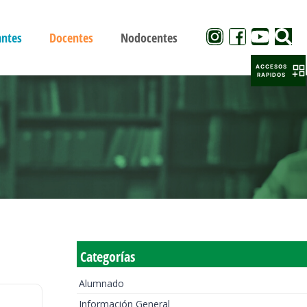
antes
Docentes
Nodocentes
ACCESOS
RAPIDOS
Categorías
Alumnado
Información General