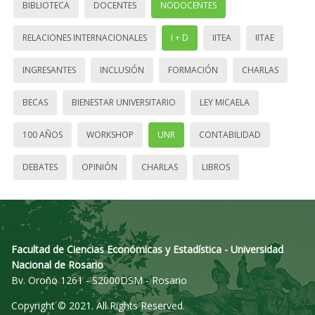
BIBLIOTECA
DOCENTES
NODOCENTES
RELACIONES INTERNACIONALES
I + D
IITEA
IITAE
INGRESANTES
INCLUSIÓN
FORMACIÓN
CHARLAS
BECAS
BIENESTAR UNIVERSITARIO
LEY MICAELA
100 AÑOS
WORKSHOP
UNR
CONTABILIDAD
DEBATES
OPINIÓN
CHARLAS
LIBROS
Facultad de Ciencias Económicas y Estadística - Universidad
Nacional de Rosario
Bv. Oroño 1261 - S2000DSM - Rosario
Copyright © 2021. All Rights Reserved.