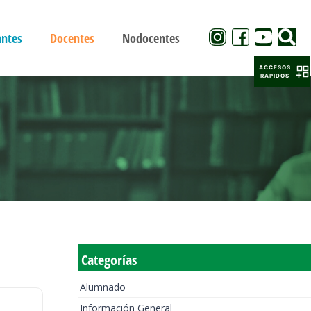
antes
Docentes
Nodocentes
ACCESOS
RAPIDOS
Categorías
Alumnado
Información General