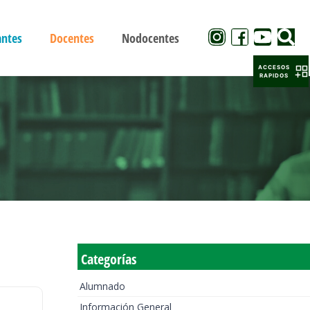
antes
Docentes
Nodocentes
ACCESOS
RAPIDOS
Categorías
Alumnado
Información General