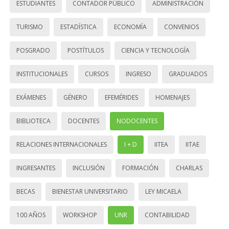
ESTUDIANTES
CONTADOR PÚBLICO
ADMINISTRACIÓN
TURISMO
ESTADÍSTICA
ECONOMÍA
CONVENIOS
POSGRADO
POSTÍTULOS
CIENCIA Y TECNOLOGÍA
INSTITUCIONALES
CURSOS
INGRESO
GRADUADOS
EXÁMENES
GÉNERO
EFEMÉRIDES
HOMENAJES
BIBLIOTECA
DOCENTES
NODOCENTES
RELACIONES INTERNACIONALES
I + D
IITEA
IITAE
INGRESANTES
INCLUSIÓN
FORMACIÓN
CHARLAS
BECAS
BIENESTAR UNIVERSITARIO
LEY MICAELA
100 AÑOS
WORKSHOP
UNR
CONTABILIDAD