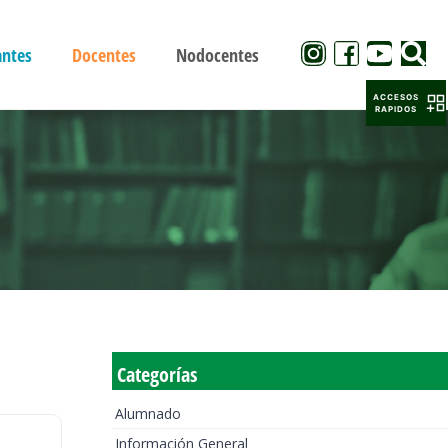
antes
Docentes
Nodocentes
ACCESOS
RAPIDOS
Categorías
Alumnado
Información General