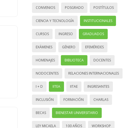
CONVENIOS
POSGRADO
POSTÍTULOS
CIENCIA Y TECNOLOGÍA
INSTITUCIONALES
CURSOS
INGRESO
GRADUADOS
EXÁMENES
GÉNERO
EFEMÉRIDES
HOMENAJES
BIBLIOTECA
DOCENTES
NODOCENTES
RELACIONES INTERNACIONALES
I + D
IITEA
IITAE
INGRESANTES
INCLUSIÓN
FORMACIÓN
CHARLAS
BECAS
BIENESTAR UNIVERSITARIO
LEY MICAELA
100 AÑOS
WORKSHOP