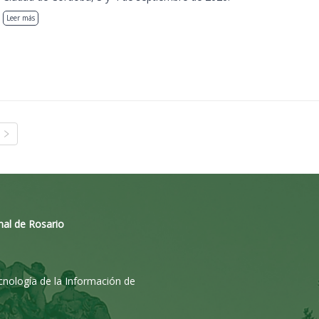
Leer más
nal de Rosario
ecnología de la Información de