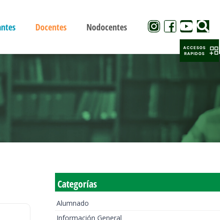
antes
Docentes
Nodocentes
ACCESOS
RAPIDOS
Categorías
Alumnado
Información General