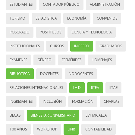
ESTUDIANTES
CONTADOR PÚBLICO
ADMINISTRACIÓN
TURISMO
ESTADÍSTICA
ECONOMÍA
CONVENIOS
POSGRADO
POSTÍTULOS
CIENCIA Y TECNOLOGÍA
INSTITUCIONALES
CURSOS
INGRESO
GRADUADOS
EXÁMENES
GÉNERO
EFEMÉRIDES
HOMENAJES
BIBLIOTECA
DOCENTES
NODOCENTES
RELACIONES INTERNACIONALES
I + D
IITEA
IITAE
INGRESANTES
INCLUSIÓN
FORMACIÓN
CHARLAS
BECAS
BIENESTAR UNIVERSITARIO
LEY MICAELA
100 AÑOS
WORKSHOP
UNR
CONTABILIDAD