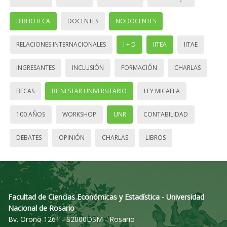
BIBLIOTECA
DOCENTES
NODOCENTES
RELACIONES INTERNACIONALES
I + D
IITEA
IITAE
INGRESANTES
INCLUSIÓN
FORMACIÓN
CHARLAS
BECAS
BIENESTAR UNIVERSITARIO
LEY MICAELA
100 AÑOS
WORKSHOP
UNR
CONTABILIDAD
DEBATES
OPINIÓN
CHARLAS
LIBROS
Facultad de Ciencias Económicas y Estadística - Universidad
Nacional de Rosario
Bv. Oroño 1261 - S2000DSM - Rosario