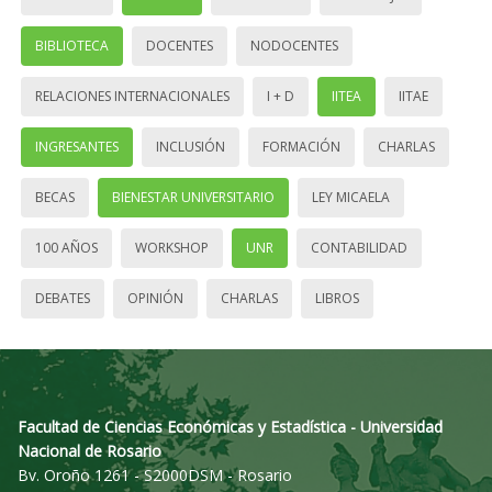
BIBLIOTECA
DOCENTES
NODOCENTES
RELACIONES INTERNACIONALES
I + D
IITEA
IITAE
INGRESANTES
INCLUSIÓN
FORMACIÓN
CHARLAS
BECAS
BIENESTAR UNIVERSITARIO
LEY MICAELA
100 AÑOS
WORKSHOP
UNR
CONTABILIDAD
DEBATES
OPINIÓN
CHARLAS
LIBROS
Facultad de Ciencias Económicas y Estadística - Universidad
Nacional de Rosario
Bv. Oroño 1261 - S2000DSM - Rosario