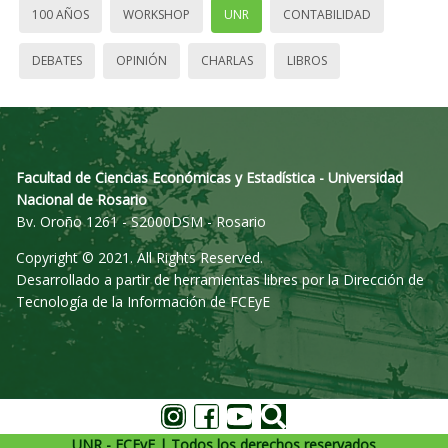
100 AÑOS
WORKSHOP
UNR
CONTABILIDAD
DEBATES
OPINIÓN
CHARLAS
LIBROS
Facultad de Ciencias Económicas y Estadística - Universidad
Nacional de Rosario
Bv. Oroño 1261 - S2000DSM - Rosario
Copyright © 2021. All Rights Reserved.
Desarrollado a partir de herramientas libres por la Dirección de
Tecnología de la Información de FCEyE
UNR - FCEyE | Todos los derechos reservados