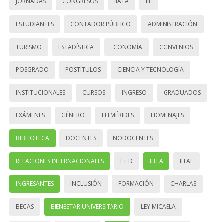
JORNADAS
CONGRESOS
IIATA
IIE
ESTUDIANTES
CONTADOR PÚBLICO
ADMINISTRACIÓN
TURISMO
ESTADÍSTICA
ECONOMÍA
CONVENIOS
POSGRADO
POSTÍTULOS
CIENCIA Y TECNOLOGÍA
INSTITUCIONALES
CURSOS
INGRESO
GRADUADOS
EXÁMENES
GÉNERO
EFEMÉRIDES
HOMENAJES
BIBLIOTECA
DOCENTES
NODOCENTES
RELACIONES INTERNACIONALES
I + D
IITEA
IITAE
INGRESANTES
INCLUSIÓN
FORMACIÓN
CHARLAS
BECAS
BIENESTAR UNIVERSITARIO
LEY MICAELA