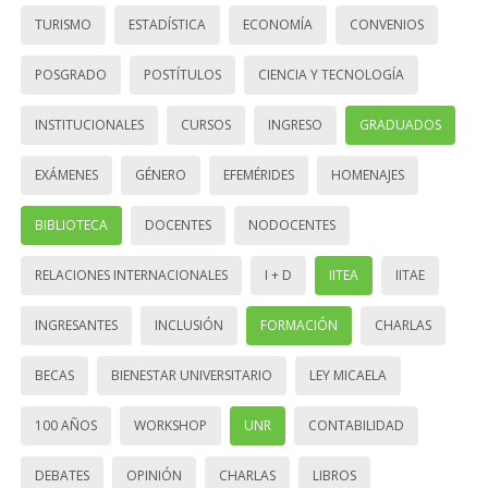
TURISMO
ESTADÍSTICA
ECONOMÍA
CONVENIOS
POSGRADO
POSTÍTULOS
CIENCIA Y TECNOLOGÍA
INSTITUCIONALES
CURSOS
INGRESO
GRADUADOS
EXÁMENES
GÉNERO
EFEMÉRIDES
HOMENAJES
BIBLIOTECA
DOCENTES
NODOCENTES
RELACIONES INTERNACIONALES
I + D
IITEA
IITAE
INGRESANTES
INCLUSIÓN
FORMACIÓN
CHARLAS
BECAS
BIENESTAR UNIVERSITARIO
LEY MICAELA
100 AÑOS
WORKSHOP
UNR
CONTABILIDAD
DEBATES
OPINIÓN
CHARLAS
LIBROS