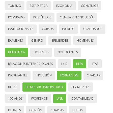
TURISMO
ESTADÍSTICA
ECONOMÍA
CONVENIOS
POSGRADO
POSTÍTULOS
CIENCIA Y TECNOLOGÍA
INSTITUCIONALES
CURSOS
INGRESO
GRADUADOS
EXÁMENES
GÉNERO
EFEMÉRIDES
HOMENAJES
BIBLIOTECA
DOCENTES
NODOCENTES
RELACIONES INTERNACIONALES
I + D
IITEA
IITAE
INGRESANTES
INCLUSIÓN
FORMACIÓN
CHARLAS
BECAS
BIENESTAR UNIVERSITARIO
LEY MICAELA
100 AÑOS
WORKSHOP
UNR
CONTABILIDAD
DEBATES
OPINIÓN
CHARLAS
LIBROS